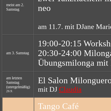
meist am 2.
neo
Samstag
am 11.7. mit DJane Mari
19:00-20:15 Worksh
20:30-24:00 Milon
am 3. Samstag
Übungsmilonga mit k
El Salon Milonguer
am letzten
Samstag
(unregelmäßig)
mit DJ
Claudia
26.9.
Tango Café