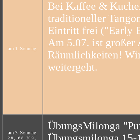
Bei Kaffee & Kuchen
traditioneller Tango
Eintritt frei ("Early 
Am 5.07. ist großer
am 1. Sonntag
Räumlichkeiten! Wi
weitergeht.
ÜbungsMilonga "Pu
am 3. Sonntag
Übungsmilonga 15-
2.8., 16.8., 20.9.,