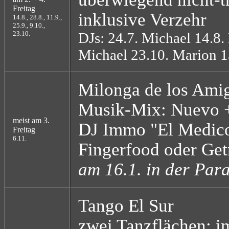
Freitag
inklusive Verzehr
14.8., 28.8., 11.9.,
25.9., 9.10.,
23.10.
DJs: 24.7. Michael 14.8.
Michael 23.10. Marion 1
Milonga de los Ami
Musik-Mix: Nuevo +
meist am 3.
DJ Immo "El Medico
Freitag
6.11.
Fingerfood oder Ge
am 16.1. in der Par
Tango El Sur
zwei Tanzflächen: im