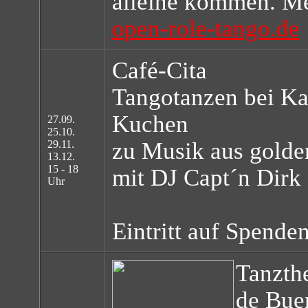
alleine kommen. Me
open-role-tango.de
Café-Cita
Tangotanzen bei Ka
Kuchen
27.09.
25.10.
zu Musik aus golde
29.11.
13.12.
15 - 18
mit DJ Capt´n Dirk
Uhr
Eintritt auf Spende
Tanzthe
de Bue