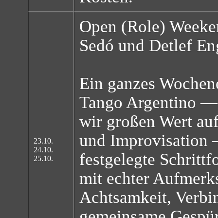
Open (Role) Weeke
Sedó und Detlef En
Ein ganzes Wochen
Tango Argentino — 
wir großen Wert auf
und Improvisation
23.10.
24.10.
festgelegte Schrittf
25.10.
mit echter Aufmerk
Achtsamkeit, Verbi
gemeinsame Gespür 