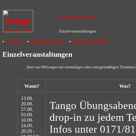
Regelmäßige Milongas
Einzelveranstaltungen
•
Kontakt
•
Tanzpartnerbörse
•
Tango DJ Michael
Einzelveranstaltungen
(hier nur Milongas mit einmaligen oder unregelmäßigen Terminen
Wann?
Was?
13.08.
Tango Übungsaben
20.08.
27.08.
drop-in zu jedem T
03.09.
10.09.
24.09.
Infos unter 0171/8
20:20 -