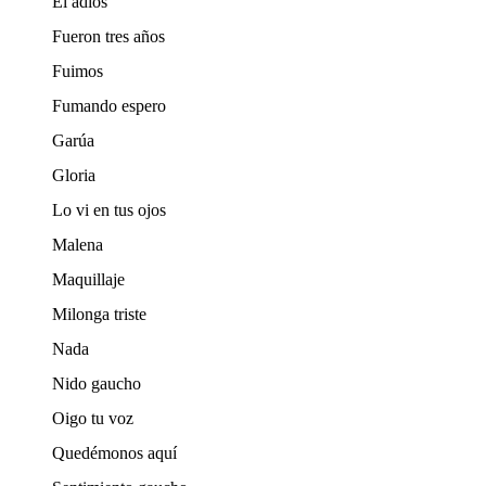
El adiós
Fueron tres años
Fuimos
Fumando espero
Garúa
Gloria
Lo vi en tus ojos
Malena
Maquillaje
Milonga triste
Nada
Nido gaucho
Oigo tu voz
Quedémonos aquí